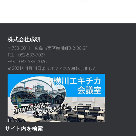
稿
ナ
ビ
株式会社成研
〒733-0011 広島市西区横川町3-2-36-3F
ゲ
TEL：082-533-7027
FAX：082-533-7026
ー
※2021年4月14日よりオフィスが移転しました
シ
ョ
ン
サイト内を検索