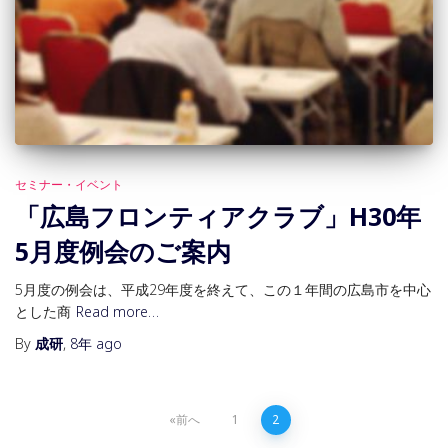
セミナー・イベント
「広島フロンティアクラブ」H30年
5月度例会のご案内
5月度の例会は、平成29年度を終えて、この１年間の広島市を中心
とした商
Read more…
By
成研
,
8年
ago
投
前へ
1
2