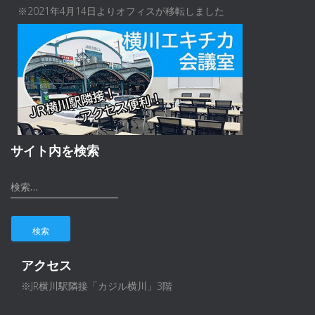
※2021年4月14日よりオフィスが移転しました
サイト内を検索
検
検索…
索
:
アクセス
※JR横川駅隣接「カジル横川」3階