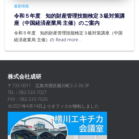
最新情報
令和５年度 知的財産管理技能検定３級対策講
座（中国経済産業局 主催）のご案内
令和５年度 知的財産管理技能検定３級対策講座（中国
経済産業局 主催）の
Read more…
株式会社成研
〒733-0011 広島市西区横川町3-2-36-3F
TEL：082-533-7027
FAX：082-533-7026
※2021年4月14日よりオフィスが移転しました