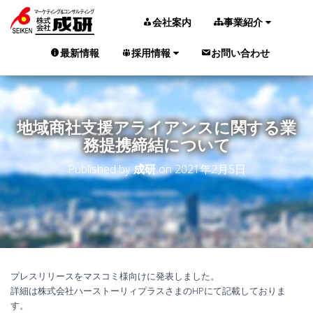
会社案内
事業紹介
最新情報
採用情報
お問い合わせ
地域商社支援アライアンスに関する業
務提携締結について
Published by
成研
on
2021年2月5日
プレスリリースをマスコミ様向けに発表しました。
詳細は株式会社ハーストーリィプラスさまのHPにて記載しておりま
す。