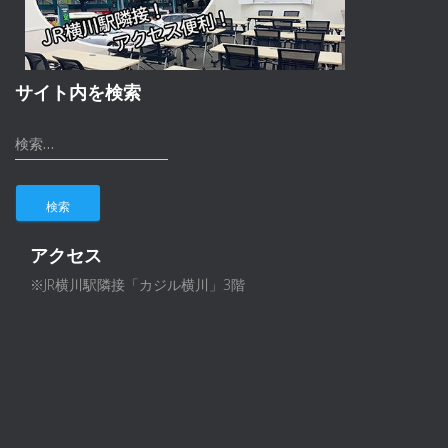
サイト内を検索
検
検索…
索
:
アクセス
※JR横川駅隣接「カジル横川」3階